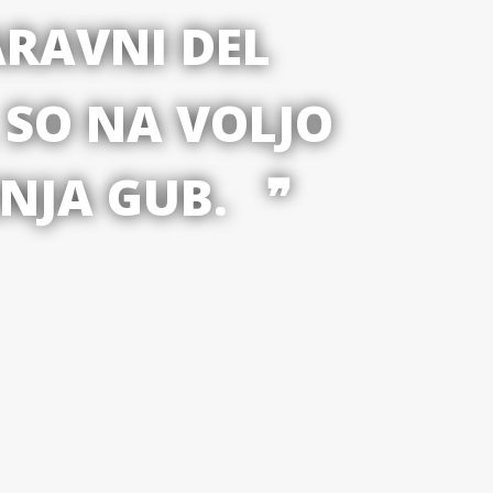
ARAVNI DEL
 SO NA VOLJO
NJA GUB.