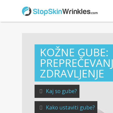
KOŽNE GUBE:
PREPREČEVANJE 
ZDRAVLJENJE
Kaj so gube?
Kako ustaviti gube?