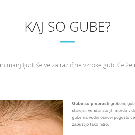
KAJ SO GUBE?
 in manj ljudi še ve za različne vzroke gub. Če žel
Gube so preprosti
grebeni, gube
starejši, vendar ste jih morda vide
gube na vodni osnovi pogosto če
zapustijo tako hitro.