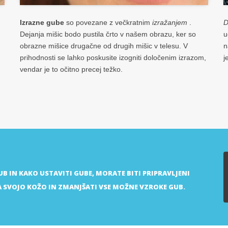
Izrazne gube
so povezane z večkratnim
izražanjem
.
D
Dejanja mišic bodo pustila črto v našem obrazu, ker so
u
obrazne mišice drugačne od drugih mišic v telesu. V
n
prihodnosti se lahko poskusite izogniti določenim izrazom,
j
vendar je to očitno precej težko.
UB IN KAKO USTAVITI GUBE, MORATE BITI PRIPRAVLJENI
A SVOJO KOŽO IN ZMANJŠATI VSE MOŽNE VZROKE GUB.