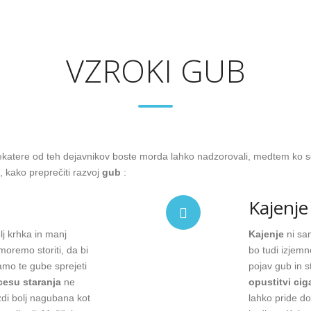
VZROKI GUB
Nekatere od teh dejavnikov boste morda lahko nadzorovali, medtem ko 
, kako preprečiti razvoj
gub
:
Kajenje
j krhka in manj
Kajenje
ni sa
moremo storiti, da bi
bo tudi izjemno
amo te gube sprejeti
pojav gub in s
cesu staranja
ne
opustitvi ciga
di bolj nagubana kot
lahko pride do