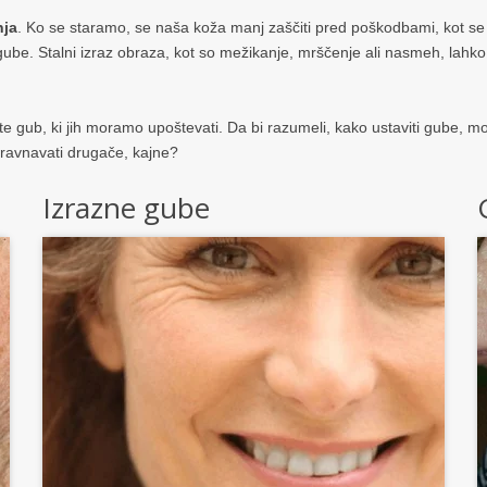
nja
. Ko se staramo, se naša koža manj zaščiti pred poškodbami, kot se
ube. Stalni izraz obraza, kot so mežikanje, mrščenje ali nasmeh, lahko p
vrste gub, ki jih moramo upoštevati. Da bi razumeli, kako ustaviti gube, 
bravnavati drugače, kajne?
Izrazne gube