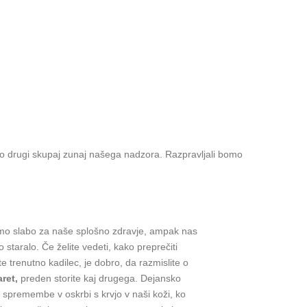
so drugi skupaj zunaj našega nadzora. Razpravljali bomo
mo slabo za naše splošno zdravje, ampak nas
 staralo. Če želite vedeti, kako preprečiti
te trenutno kadilec, je dobro, da razmislite o
ret,
preden storite kaj drugega. Dejansko
 spremembe v oskrbi s krvjo v naši koži, ko