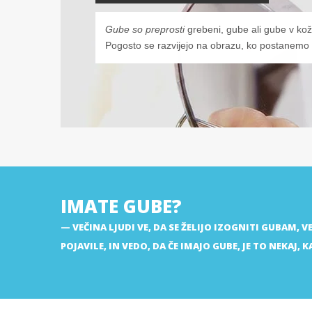
Gube so preprosti
grebeni, gube ali gube v koži.
Pogosto se razvijejo na obrazu, ko postanemo starejši
IMATE GUBE?
VEČINA LJUDI VE, DA SE ŽELIJO IZOGNITI GUBAM, V
POJAVILE, IN VEDO, DA ČE IMAJO GUBE, JE TO NEKAJ, 