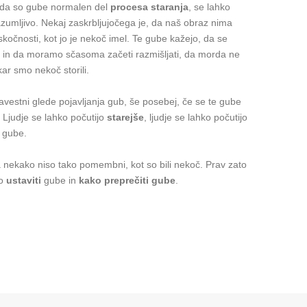
 da so gube normalen del
procesa staranja
, se lahko
 razumljivo. Nekaj zaskrbljujočega je, da naš obraz nima
kočnosti, kot jo je nekoč imel. Te gube kažejo, da se
u in da moramo sčasoma začeti razmišljati, da morda ne
ar smo nekoč storili.
avestni glede pojavljanja gub, še posebej, če se te gube
. Ljudje se lahko počutijo
starejše
, ljudje se lahko počutijo
o gube.
a nekako niso tako pomembni, kot so bili nekoč. Prav zato
ko
ustaviti
gube in
kako preprečiti gube
.