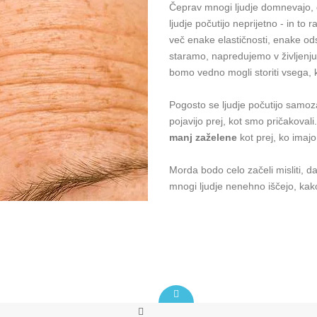
Čeprav mnogi ljudje domnevajo,
ljudje počutijo neprijetno - in to
več enake elastičnosti, enake ods
staramo, napredujemo v življenj
bomo vedno mogli storiti vsega, k
Pogosto se ljudje počutijo samoz
pojavijo prej, kot smo pričakovali
manj zaželene
kot prej, ko imaj
Morda bodo celo začeli misliti, d
mnogi ljudje nenehno iščejo, ka