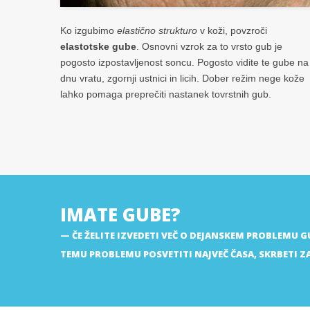
Ko izgubimo
elastično strukturo
v koži, povzroči
elastotske gube
. Osnovni vzrok za to vrsto gub je
pogosto izpostavljenost soncu. Pogosto vidite te gube na
dnu vratu, zgornji ustnici in licih. Dober režim nege kože
lahko pomaga preprečiti nastanek tovrstnih gub.
IMATE GUBE?
ČE ŽELITE IZVEDETI VEČ O DEJANSKEM PROBLEMU G
TEMU PROBLEMU POSVETITI NAJVEČ ČASA, SKRBETI Z