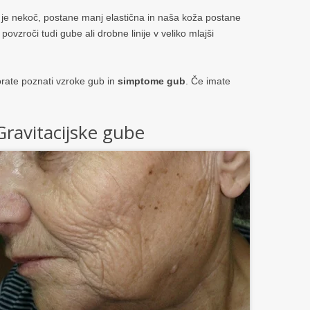
 je nekoč, postane manj elastična in naša koža postane
ovzroči tudi gube ali drobne linije v veliko mlajši
morate poznati vzroke gub in
simptome gub
. Če imate
Gravitacijske gube