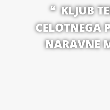
KLJUB T
CELOTNEGA P
NARAVNE M