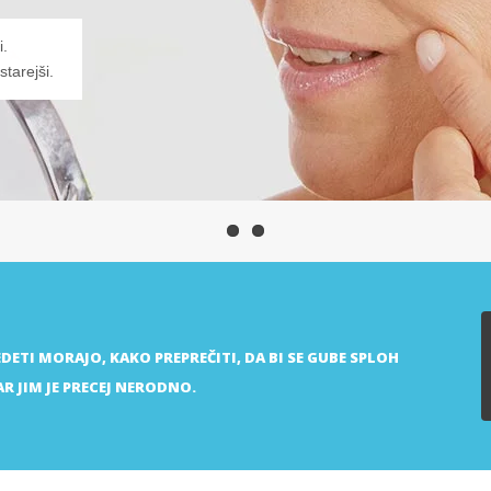
.
EDETI MORAJO, KAKO PREPREČITI, DA BI SE GUBE SPLOH
KAR JIM JE PRECEJ NERODNO.