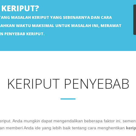
KERIPUT?
NTANG MASALAH KERIPUT YANG SEBENARNYA DAN CARA
RAHKAN WAKTU MAKSIMAL UNTUK MASALAH INI, MERAWAT
 PENYEBAB KERIPUT.
KERIPUT PENYEBAB
put. Anda mungkin dapat mengendalikan beberapa faktor ini, sementar
n memberi Anda ide yang lebih baik tentang cara menghentikan
keri