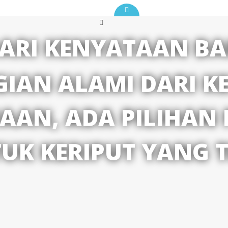
DARI KENYATAAN B
IAN ALAMI DARI 
UAAN, ADA PILIHAN
UK KERIPUT YANG T