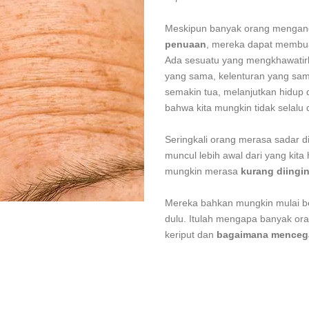
Meskipun banyak orang mengang
penuaan
, mereka dapat membua
Ada sesuatu yang mengkhawatirkan
yang sama, kelenturan yang sama
semakin tua, melanjutkan hidup
bahwa kita mungkin tidak selalu
Seringkali orang merasa sadar dir
muncul lebih awal dari yang ki
mungkin merasa
kurang diingi
Mereka bahkan mungkin mulai be
dulu. Itulah mengapa banyak or
keriput dan
bagaimana mencega