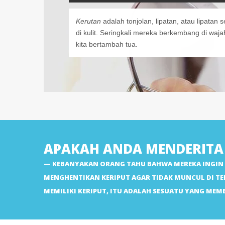
Kerutan
adalah tonjolan, lipatan, atau lipatan
di kulit. Seringkali mereka berkembang di waja
kita bertambah tua.
APAKAH ANDA MENDERITA 
KEBANYAKAN ORANG TAHU BAHWA MEREKA INGIN 
MENGHENTIKAN KERIPUT AGAR TIDAK MUNCUL DI TE
MEMILIKI KERIPUT, ITU ADALAH SESUATU YANG ME