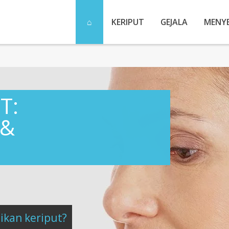
KERIPUT
GEJALA
MENY
T:
 &
kan keriput?