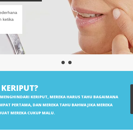
 sederhana
h ketika
KERIPUT?
MENGHINDARI KERIPUT, MEREKA HARUS TAHU BAGAIMANA
MPAT PERTAMA, DAN MEREKA TAHU BAHWA JIKA MEREKA
MBUAT MEREKA CUKUP MALU.