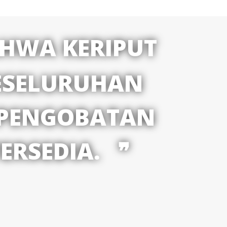
AHWA KERIPUT
KESELURUHAN
 PENGOBATAN
ERSEDIA.